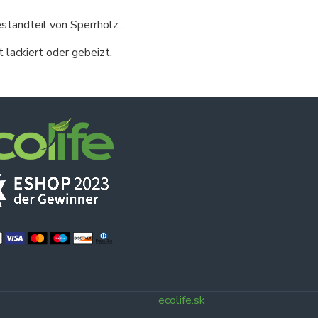
tandteil von Sperrholz .
 lackiert oder gebeizt.
ecolife.sk