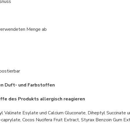
osnuss
 verwendeten Menge ab
tierbar
t- und Farbstoffen
ffe des Produkts allergisch reagieren
 Valinate Esylate und Calcium Gluconate, Diheptyl Succinate u
co-caprylate, Cocos Nucifera Fruit Extract, Styrax Benzoin Gum 